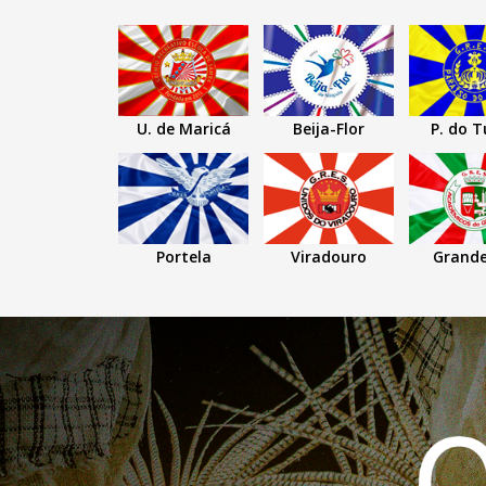
U. de Maricá
Beija-Flor
P. do T
Portela
Viradouro
Grande