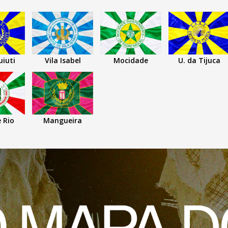
uiuti
Vila Isabel
Mocidade
U. da Tijuca
 Rio
Mangueira