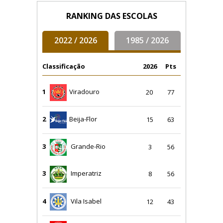
RANKING DAS ESCOLAS
2022 / 2026
1985 / 2026
Classificação
2026
Pts
1
Viradouro
20
77
2
Beija-Flor
15
63
3
Grande-Rio
3
56
3
Imperatriz
8
56
4
Vila Isabel
12
43